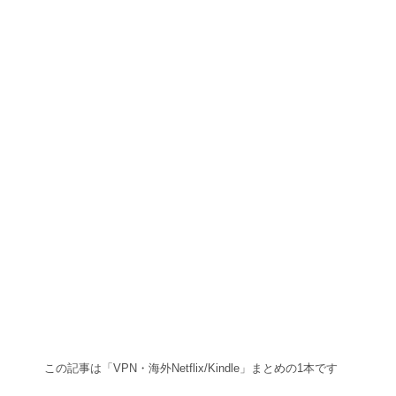
フィリピンでNordVPN設定｜Macと
iPhoneの手順を解説
フィリピンでNordVPN vs ExpressVPN｜
Netflixが見られたのはどっち？
フィリピンからABEMAを見る方法｜
VPN速度比較
Kindle UnlimitedはVPNなしで使える？
海外からKindle本を購入する方法・完全
ガイド
フィリピンの夜にNetflixが見たい｜スマ
ホとPC、実測で比べた
フィリピンでおすすめのKindle本
フィリピンからW杯を無料で観戦する方
法｜ブルガリアのVPN技を使ってみた
この記事は「VPN・海外Netflix/Kindle」まとめの1本です
→ まとめ記事を読む