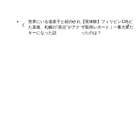
世界にいる道産子と紹介され
【実体験】フィリピン13Aビ
た直後、札幌の"原点"がアク
ザ取得レポート｜一番大変だ
キーになった話
ったのは？
関連記事
【2026年版】海外から日本のKindleは読める？
VPNなしで購入する方法と注意点【実体験】
February 22, 2026