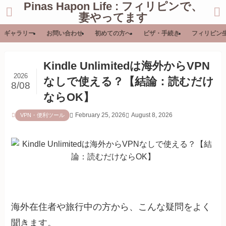
Pinas Hapon Life : フィリピンで、
妻やってます
ギャラリー
お問い合わせ
初めての方へ
ビザ・手続き
フィリピン
Kindle Unlimitedは海外からVPN
2026
なしで使える？【結論：読むだけ
8/08
ならOK】
February 25, 2026
August 8, 2026
VPN・便利ツール
海外在住者や旅行中の方から、こんな疑問をよく
聞きます。