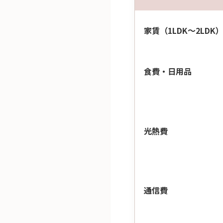
家賃（1LDK〜2LDK
食費・日用品
光熱費
通信費