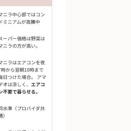
マニラ中心部ではコン
ドミニアムが高騰中
スーパー価格は野菜は
マニラの方が高い。
マニラはエアコンを夜
7時から翌朝10時まで
毎日つけた場合。 アマ
デオは涼しく、
エアコ
ン不要で暮らせる。
同水準（プロバイダ共
通）