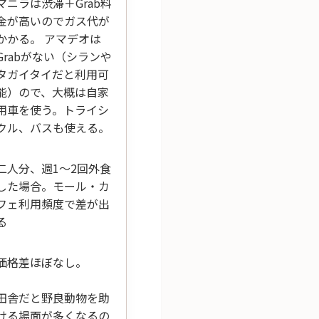
マニラは渋滞＋Grab料
金が高いのでガス代が
かかる。 アマデオは
Grabがない（シランや
タガイタイだと利用可
能）ので、大概は自家
用車を使う。トライシ
クル、バスも使える。
二人分、週1〜2回外食
した場合。モール・カ
フェ利用頻度で差が出
る
価格差ほぼなし。
田舎だと野良動物を助
ける場面が多くなるの