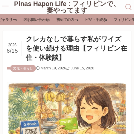
Pinas Hapon Life : フィリピンで、
妻やってます
ギャラリー
✉️お問い合わせ
初めての方へ
ビザ・手続き
フィリピン
クレカなしで暮らす私がワイズ
2026
を使い続ける理由【フィリピン在
6/15
住・体験談】
March 19, 2026
June 15, 2026
文化・暮らし