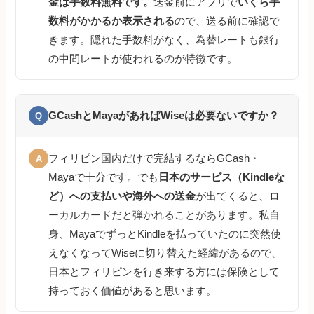
金は手数料無料です。
送金前にアプリで
いくら手
数料がかかるか表示される
ので、送る前に確認で
きます。隠れた手数料がなく、為替レートも銀行
の中間レートが使われるのが特徴です。
GCashとMayaがあればWiseは必要ないですか？
Q
フィリピン国内だけで完結するならGCash・
A
Mayaで十分です。でも
日本のサービス（Kindleな
ど）への支払いや海外への送金
が出てくると、ロ
ーカルカードだと弾かれることがあります。私自
身、MayaでずっとKindleを払っていたのに突然使
えなくなってWiseに切り替えた経緯があるので、
日本とフィリピンを行き来する方には保険として
持っておく価値があると思います。