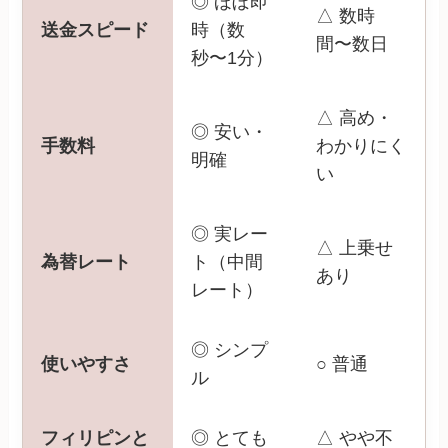
◎ ほぼ即
△ 数時
送金スピード
時（数
間〜数日
秒〜1分）
△ 高め・
◎ 安い・
手数料
わかりにく
明確
い
◎ 実レー
△ 上乗せ
為替レート
ト（中間
あり
レート）
◎ シンプ
使いやすさ
○ 普通
ル
フィリピンと
◎ とても
△ やや不