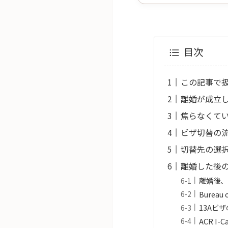
目次
この記事で
離婚が成立し
焦らなくてい
ビザ切替の
切替先の選
離婚した後の
離婚後、
Burea
13Aビ
ACR I