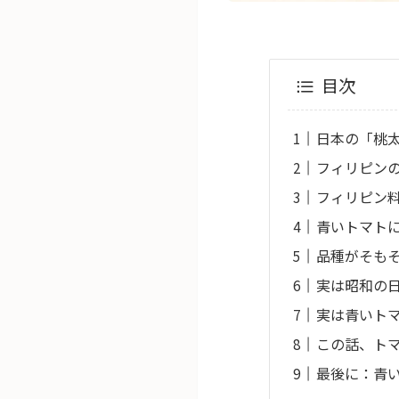
目次
日本の「桃
フィリピン
フィリピン
青いトマト
品種がそも
実は昭和の
実は青いト
この話、ト
最後に：青