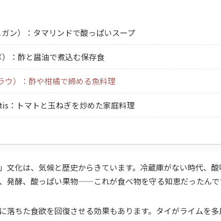
g（シニガン）：タマリンドで酸っぱいスープ
ドボ）：酢と醤油で煮込む保存食
（キニラウ）：酢や柑橘で締める魚料理
kamatis：トマトと玉ねぎを炒めた家庭料理
」文化は、気候と歴史からきています。冷蔵庫がない時代、酸
、発酵、酸っぱい果物——これが食べ物を守る知恵だったんで
に落ちた食欲を回復させる効果もあります。タイがライムを多