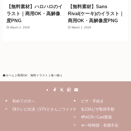
【無料素材】ハロハロのイ
【無料素材】Sans
ラスト｜商用OK・高解像
Rival(ケーキ)のイラスト｜
度PNG
商用OK・高解像度PNG
March 2, 2026
March 1, 2026
ホーム
商用OK・無料イラスト
食べ物
初めての方へ
ビザ・手続き
📺テレビ出演（STVどさんこワイド）
📃13Aビザ取得手順
💳ACR-i Card更新
✈️一時帰国・長期不在