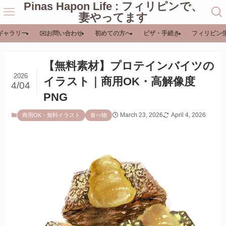
Pinas Hapon Life : フィリピンで、
妻やってます
ギャラリー
✉️お問い合わせ
初めての方へ
ビザ・手続き
フィリピン
【無料素材】プロテインバイツの
2026
イラスト｜商用OK・高解像度
4/04
PNG
March 23, 2026
April 4, 2026
商用OK・無料イラスト
食べ物